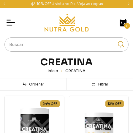
10% OFF à vista no Pix. Veja as regras
0
CREATINA
Início
CREATINA
Ordenar
Filtrar
24
%
OFF
12
%
OFF